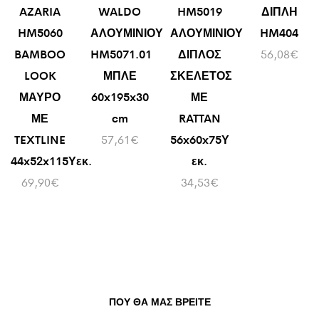
AZARIA
WALDO
HM5019
ΔΙΠΛΗ
HM5060
ΑΛΟΥΜΙΝΙΟΥ
ΑΛΟΥΜΙΝΙΟΥ
HM404
BAMBOO
HM5071.01
ΔΙΠΛΟΣ
56,08
€
LOOK
ΜΠΛΕ
ΣΚΕΛΕΤΟΣ
ΜΑΥΡΟ
60x195x30
ΜΕ
ΜΕ
cm
RATTAN
TEXTLINE
57,61
€
56x60x75Υ
44x52x115Υεκ.
εκ.
69,90
€
34,53
€
ΠΟΥ ΘΑ ΜΑΣ ΒΡΕΊΤΕ