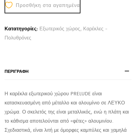
Προσθήκη στα αγαπημένα
HM5970.02
ΜΕΤΑΛ.ΣΚΕΛΕΤΟΣ-
ΠΛΑΤΗ
Κατατηγορίες:
Εξωτερικός χώρος
,
Καρέκλες -
&
Πολυθρόνες
ΚΑΘΙΣΜΑ
ΑΛΟΥΜΙΝΙΟ-
ΛΕΥΚΗ
54x56x79Υεκ
ΠΕΡΙΓΡΑΦΉ
quantity
Η καρέκλα εξωτερικού χώρου PRELUDE είναι
κατασκευασμένη από μέταλλο και αλουμίνιο σε ΛΕΥΚΟ
χρώμα. Ο σκελετός της είναι μεταλλικός, ενώ η πλάτη και
το κάθισμα αποτελούνται από «φέτες» αλουμινίου.
Σχεδιαστικά, είναι λιτή με όμορφες καμπύλες και χαμηλά