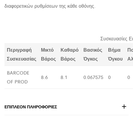
διαφορετικών ρυθμίσεων της κάθε οθόνης.
Συσκευασίες Ε
Περιγραφή
Μικτό
Καθαρό
Βασικός
Βήμα
Π
Συσκευασίας
Βάρος
Βάρος
Όγκος
Όγκου
Α
BARCODE
8.6
8.1
0.067575
0
0
OF PROD
ΕΠΙΠΛΈΟΝ ΠΛΗΡΟΦΟΡΊΕΣ