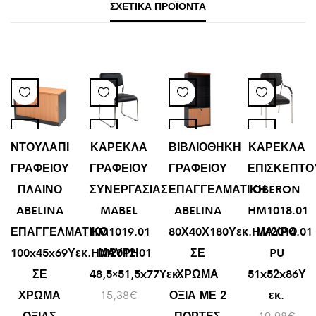
ΣΧΕΤΙΚΆ ΠΡΟΪΌΝΤΑ
ΝΤΟΥΛΑΠΙ
ΚΑΡΕΚΛΑ
ΒΙΒΛΙΟΘΗΚΗ
ΚΑΡΕΚΛΑ
ΓΡΑΦΕΙΟΥ
ΓΡΑΦΕΙΟΥ
ΓΡΑΦΕΙΟΥ
ΕΠΙΣΚΕΠΤΟ
ΠΛΑΙΝΟ
ΣΥΝΕΡΓΑΣΙΑΣ
ΕΠΑΓΓΕΛΜΑΤΙΚΗ
OBERON
ABELINA
MABEL
ABELINA
HM1018.01
ΕΠΑΓΓΕΛΜΑΤΙΚΟ
HM1019.01
80Χ40Χ180Υεκ.HM2014.01
ΜΑΥΡΟ
100x45x69Υεκ.HM2012.01
ΜΑΥΡΗ
ΣΕ
PU
ΣΕ
48,5×51,5x77Yεκ.
ΧΡΩΜΑ
51x52x86Υ
ΧΡΩΜΑ
15,38
€
ΟΞΙΑ ΜΕ 2
εκ.
ΟΞΙΑΣ
ΠΟΡΤΕΣ
19,98
€