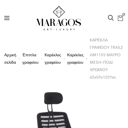
0
ΚΑΡΕΚΛΑ
ΓΡΑΦΕΙΟΥ TRAIL2
Αρχική
Έπιπλα
Καρέκλες
Καρέκλες
HM1193 ΜΑΥΡΟ
σελίδα
γραφείου
γραφείου
γραφείου
MESH-ΠΟΔΙ
ΧΡΩΜΙΟΥ
62x59x120Yεκ.