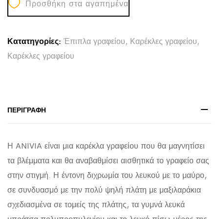
Προσθήκη στα αγαπημένα
ANIVIA
HM1054.01
ΜΑΥΡO
Κατατηγορίες:
Έπιπλα γραφείου
,
Καρέκλες γραφείου
,
&
Καρέκλες γραφείου
ΠΟΔΙ
ΛΕΥΚΟ
64x61x126
εκ.
ΠΕΡΙΓΡΑΦΉ
quantity
Η ANIVIA είναι μια καρέκλα γραφείου που θα μαγνητίσει
τα βλέμματα και θα αναβαθμίσει αισθητικά το γραφείο σας
στην στιγμή. Η έντονη διχρωμία του λευκού με το μαύρο,
σε συνδυασμό με την πολύ ψηλή πλάτη με μαξιλαράκια
σχεδιασμένα σε τομείς της πλάτης, τα γυμνά λευκά
μπράτσα πολυπροπυλενίου και το λευκό πίσω μέρος της