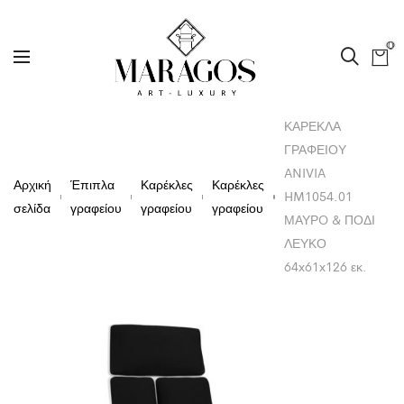
0
ΚΑΡΕΚΛΑ
ΓΡΑΦΕΙΟΥ
ANIVIA
Αρχική
Έπιπλα
Καρέκλες
Καρέκλες
HM1054.01
σελίδα
γραφείου
γραφείου
γραφείου
ΜΑΥΡO & ΠΟΔΙ
ΛΕΥΚΟ
64x61x126 εκ.