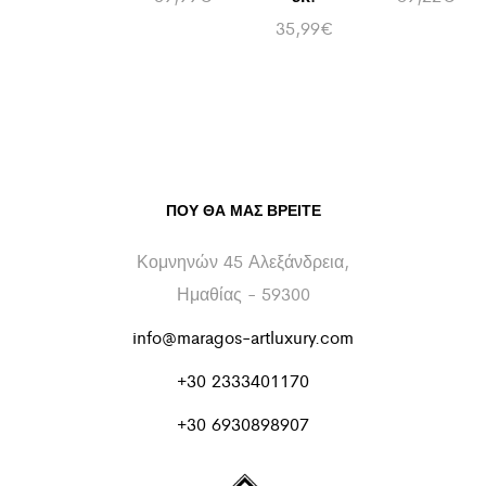
35,99
€
ΠΟΥ ΘΑ ΜΑΣ ΒΡΕΊΤΕ
Κομνηνών 45 Αλεξάνδρεια,
Ημαθίας - 59300
info@maragos-artluxury.com
+30 2333401170
+30 6930898907