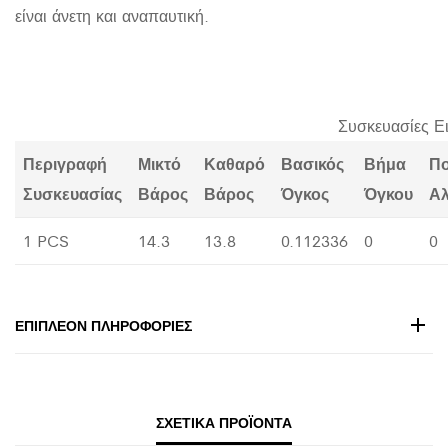
είναι άνετη και αναπαυτική.
Συσκευασίες Ε
Περιγραφή
Μικτό
Καθαρό
Βασικός
Βήμα
Π
Συσκευασίας
Βάρος
Βάρος
Όγκος
Όγκου
Α
1 PCS
14.3
13.8
0.112336
0
0
ΕΠΙΠΛΈΟΝ ΠΛΗΡΟΦΟΡΊΕΣ
ΣΧΕΤΙΚΆ ΠΡΟΪΌΝΤΑ