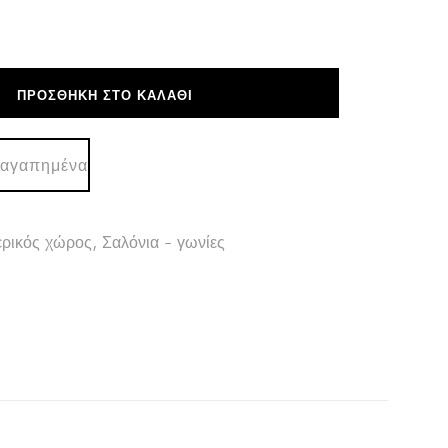
ΠΡΟΣΘΉΚΗ ΣΤΟ ΚΑΛΆΘΙ
 αγαπημένα
ρικός χώρος
,
Σαλόνια - γωνίες