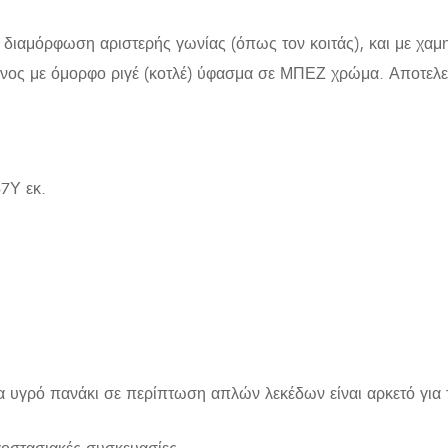
διαμόρφωση αριστερής γωνίας (όπως τον κοιτάς), και με χαμη
μένος με όμορφο ριγέ (κοτλέ) ύφασμα σε ΜΠΕΖ χρώμα. Αποτελεί
7Υ εκ.
α υγρό πανάκι σε περίπτωση απλών λεκέδων είναι αρκετό για 
γοστασιακές συσκευασίες