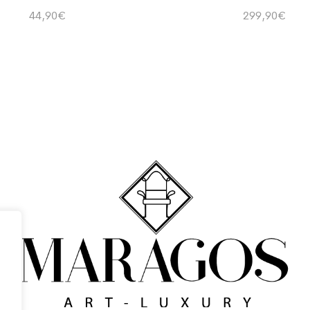
44,90
€
299,90
€