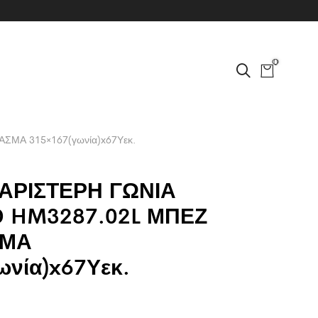
0
ΣΜΑ 315×167(γωνία)x67Υεκ.
ΑΡΙΣΤΕΡΗ ΓΩΝΙΑ
D HM3287.02L ΜΠΕΖ
ΣΜΑ
ωνία)x67Υεκ.