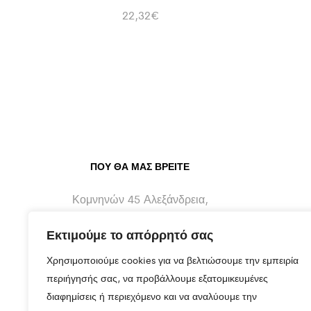
22,32
€
ΠΟΥ ΘΑ ΜΑΣ ΒΡΕΊΤΕ
Κομνηνών 45 Αλεξάνδρεια,
Ημαθίας - 59300
Εκτιμούμε το απόρρητό σας
info@maragos-artluxury.com
Χρησιμοποιούμε cookies για να βελτιώσουμε την εμπειρία
+30 2333401170
περιήγησής σας, να προβάλλουμε εξατομικευμένες
διαφημίσεις ή περιεχόμενο και να αναλύουμε την
+30 6930898907