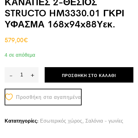
ΚΑΝΑΠΕΣ 2-ΘΕΣΙΟΣ
STRUCTO HM3330.01 ΓΚΡΙ
ΥΦΑΣΜΑ 168x94x88Υεκ.
579,00
€
4 σε απόθεμα
-
+
ΠΡΟΣΘΉΚΗ ΣΤΟ ΚΑΛΆΘΙ
ΚΑΝΑΠΕΣ
2-
Προσθήκη στα αγαπημένα
ΘΕΣΙΟΣ
STRUCTO
HM3330.01
Κατατηγορίες:
Εσωτερικός χώρος
,
Σαλόνια - γωνίες
ΓΚΡΙ
ΥΦΑΣΜΑ