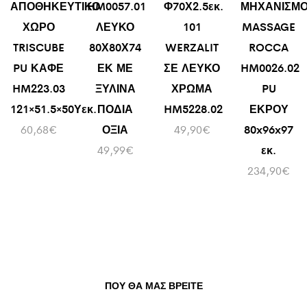
ΑΠΟΘΗΚΕΥΤΙΚΟ
HM0057.01
Φ70Χ2.5εκ.
ΜΗΧΑΝΙΣΜ
ΧΩΡΟ
ΛΕΥΚΟ
101
MASSAGE
TRISCUBE
80Χ80Χ74
WERZALIT
ROCCA
PU ΚΑΦΕ
ΕΚ ΜΕ
ΣΕ ΛΕΥΚΟ
HM0026.02
HM223.03
ΞΥΛΙΝΑ
ΧΡΩΜΑ
PU
121×51.5×50Υεκ.
ΠΟΔΙΑ
HM5228.02
ΕΚΡΟΥ
60,68
€
ΟΞΙΑ
49,90
€
80x96x97
49,99
€
εκ.
234,90
€
ΠΟΥ ΘΑ ΜΑΣ ΒΡΕΊΤΕ