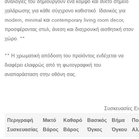
αναλογίες του δημιουργούν ένα κομψό και άνετο σημείο
χαλάρωσης για κάθε σύγχρονο καθιστικό. Ιδανικός για
modern, minimal και contemporary living room decor,
προσφέροντας στυλ, άνεση και διαχρονική αισθητική στον
χώρο. **
** Η χρωματική απόδοση του προϊόντος ενδέχεται να
διαφέρει ελαφρώς από τη φωτογραφική του
αναπαράσταση στην οθόνη σας.
Συσκευασίες Ε
Περιγραφή
Μικτό
Καθαρό
Βασικός
Βήμα
Πο
Συσκευασίας
Βάρος
Βάρος
Όγκος
Όγκου
Αλ