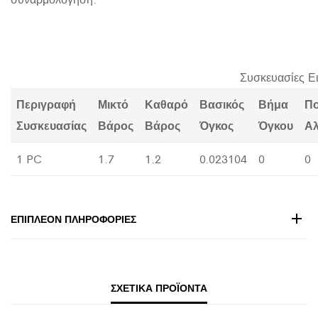
Συσκευασίες Ε
Περιγραφή
Μικτό
Καθαρό
Βασικός
Βήμα
Π
Συσκευασίας
Βάρος
Βάρος
Όγκος
Όγκου
Α
1 PC
1.7
1.2
0.023104
0
0
ΕΠΙΠΛΈΟΝ ΠΛΗΡΟΦΟΡΊΕΣ
ΣΧΕΤΙΚΆ ΠΡΟΪΌΝΤΑ