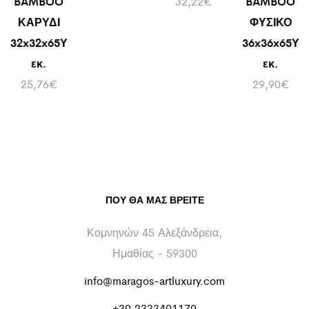
BAMBOO
32,22
€
BAMBOO
ΚΑΡΥΔΙ
ΦΥΣΙΚΟ
32x32x65Υ
36x36x65Υ
εκ.
εκ.
25,76
€
29,90
€
ΠΟΥ ΘΑ ΜΑΣ ΒΡΕΊΤΕ
Κομνηνών 45 Αλεξάνδρεια,
Ημαθίας - 59300
info@maragos-artluxury.com
+30 2333401170