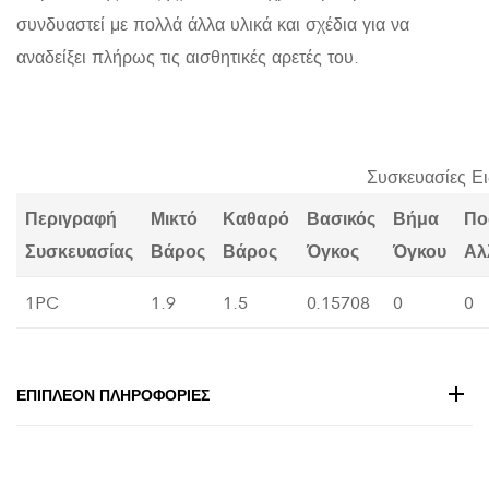
συνδυαστεί με πολλά άλλα υλικά και σχέδια για να
αναδείξει πλήρως τις αισθητικές αρετές του.
Συσκευασίες Ε
Περιγραφή
Μικτό
Καθαρό
Βασικός
Βήμα
Πο
Συσκευασίας
Βάρος
Βάρος
Όγκος
Όγκου
Αλ
1PC
1.9
1.5
0.15708
0
0
ΕΠΙΠΛΈΟΝ ΠΛΗΡΟΦΟΡΊΕΣ