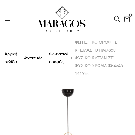
0
ΦΩΤΙΣΤΙΚΟ ΟΡΟΦΗΣ
ΚΡΕΜΑΣΤΟ HM7860
Αρχική
Φωτιστικά
Φωτισμός
ΦΥΣΙΚΟ RATTAN ΣΕ
σελίδα
οροφής
ΦΥΣΙΚΟ ΧΡΩΜΑ Φ54×46-
141Υεκ.