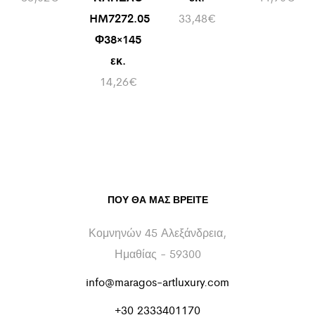
HM7272.05
33,48
€
Φ38×145
εκ.
14,26
€
ΠΟΥ ΘΑ ΜΑΣ ΒΡΕΊΤΕ
Κομνηνών 45 Αλεξάνδρεια,
Ημαθίας - 59300
info@maragos-artluxury.com
+30 2333401170