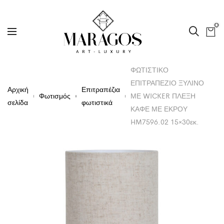
0
ΦΩΤΙΣΤΙΚΟ
ΕΠΙΤΡΑΠΕΖΙΟ ΞΥΛΙΝΟ
Αρχική
Επιτραπέζια
Φωτισμός
ΜΕ WICKER ΠΛΕΞΗ
σελίδα
φωτιστικά
ΚΑΦΕ ΜΕ ΕΚΡΟΥ
HM7596.02 15×30εκ.