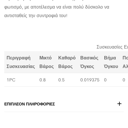
φωτισμό, με αποτέλεσμα να είναι πολύ δύσκολο να
αντισταθείς την συντροφιά του!
Συσκευασίες Ε
Περιγραφή
Μικτό
Καθαρό
Βασικός
Βήμα
Π
Συσκευασίας
Βάρος
Βάρος
Όγκος
Όγκου
Α
1PC
0.8
0.5
0.019375
0
0
ΕΠΙΠΛΈΟΝ ΠΛΗΡΟΦΟΡΊΕΣ