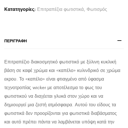
WICKER
Κατατηγορίες:
Επιτραπέζια φωτιστικά
,
Φωτισμός
ΠΛΕΞΗ
ΚΑΦΕ
ΜΕ
ΕΚΡΟΥ
ΠΕΡΙΓΡΑΦΉ
HM7596.02
15x30εκ.
Επιτραπέζιο διακοσμητικό φωτιστικό με ξύλινη κυκλική
quantity
βάση σε καφέ χρώμα και «καπέλο» κυλινδρικό σε χρώμα
εκρου. Το «καπέλο» είναι φτιαγμένο από ύφασμα
τεχνοτροπίας wicker με αποτέλεσμα το φως του
φωτιστικού να διαχέεται γλυκά στον χώρο και να
δημιουργεί μια ζεστή ατμόσφαιρα. Αυτού του είδους τα
φωτιστικά δεν προορίζονται για φωτιστικά διαβάσματος
και αυτό πρέπει πάντα να λαμβάνεται υπόψη κατά την