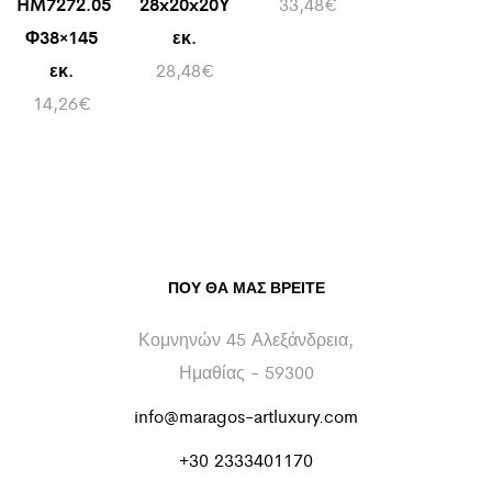
HM7272.05
28x20x20Υ
33,48
€
Φ38×145
εκ.
εκ.
28,48
€
14,26
€
ΠΟΥ ΘΑ ΜΑΣ ΒΡΕΊΤΕ
Κομνηνών 45 Αλεξάνδρεια,
Ημαθίας - 59300
info@maragos-artluxury.com
+30 2333401170