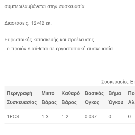
συμπεριλαμβάνεται στην συσκευασία.
Διαστάσεις: 12×42 εκ.
Ευρωπαϊκής κατασκευής και προέλευσης.
Το προϊόν διατίθεται σε εργοστασιακή συσκευασία.
Συσκευασίες Ε
Περιγραφή
Μικτό
Καθαρό
Βασικός
Βήμα
Πο
Συσκευασίας
Βάρος
Βάρος
Όγκος
Όγκου
Αλ
1PCS
1.3
1.2
0.037
0
0