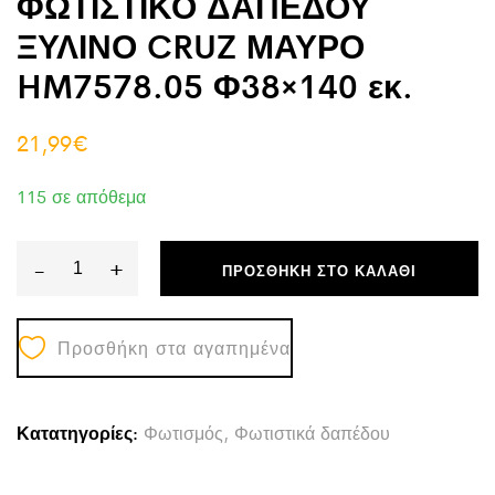
ΦΩΤΙΣΤΙΚΟ ΔΑΠΕΔΟΥ
ΞΥΛΙΝΟ CRUZ ΜΑΥΡΟ
HM7578.05 Φ38×140 εκ.
21,99
€
115 σε απόθεμα
-
+
ΠΡΟΣΘΉΚΗ ΣΤΟ ΚΑΛΆΘΙ
ΦΩΤΙΣΤΙΚΟ
ΔΑΠΕΔΟΥ
Προσθήκη στα αγαπημένα
ΞΥΛΙΝΟ
CRUZ
ΜΑΥΡΟ
Κατατηγορίες:
Φωτισμός
,
Φωτιστικά δαπέδου
HM7578.05
Φ38x140