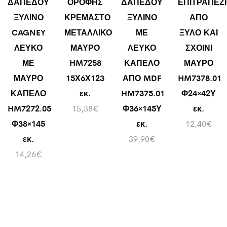
ΔΑΠΕΔΟΥ
ΟΡΟΦΗΣ
ΔΑΠΕΔΟΥ
ΕΠΙΤΡΑΠΕΖ
ΞΥΛΙΝΟ
ΚΡΕΜΑΣΤΟ
ΞΥΛΙΝΟ
ΑΠΟ
CAGNEY
ΜΕΤΑΛΛΙΚΟ
ΜΕ
ΞΥΛΟ ΚΑΙ
ΛΕΥΚΟ
ΜΑΥΡΟ
ΛΕΥΚΟ
ΣΧΟΙΝΙ
ΜΕ
HM7258
ΚΑΠΕΛΟ
ΜΑΥΡΟ
ΜΑΥΡΟ
15Χ6Χ123
ΑΠΟ MDF
HM7378.01
ΚΑΠΕΛΟ
εκ.
HM7375.01
Φ24×42Υ
HM7272.05
15,38
€
Φ36×145Υ
εκ.
Φ38×145
εκ.
12,40
€
εκ.
39,90
€
14,26
€