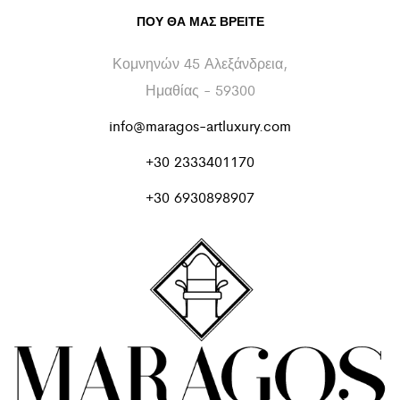
ΠΟΥ ΘΑ ΜΑΣ ΒΡΕΊΤΕ
Κομνηνών 45 Αλεξάνδρεια,
Ημαθίας - 59300
info@maragos-artluxury.com
+30 2333401170
+30 6930898907