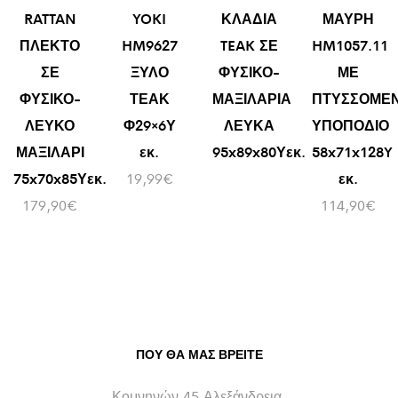
RATTAN
YOKI
ΚΛΑΔΙΑ
ΜΑΥΡΗ
ΠΛΕΚΤΟ
HM9627
TEAK ΣΕ
HM1057.11
ΣΕ
ΞΥΛΟ
ΦΥΣΙΚΟ-
ΜΕ
ΦΥΣΙΚΟ-
ΤΕΑΚ
ΜΑΞΙΛΑΡΙΑ
ΠΤΥΣΣΟΜΕ
ΛΕΥΚΟ
Φ29×6Υ
ΛΕΥΚΑ
ΥΠΟΠΟΔΙΟ
ΜΑΞΙΛΑΡΙ
εκ.
95x89x80Υεκ.
58x71x128Y
75x70x85Υεκ.
19,99
€
εκ.
179,90
€
114,90
€
ΠΟΥ ΘΑ ΜΑΣ ΒΡΕΊΤΕ
Κομνηνών 45 Αλεξάνδρεια,