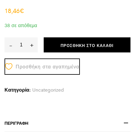
18,46
€
38 σε απόθεμα
-
+
ΠΡΟΣΘΉΚΗ ΣΤΟ ΚΑΛΆΘΙ
ΕΠΙΤΡΑΠΕΖΙΟ
ΚΕΡΑΜΙΚΟ
Προσθήκη στα αγαπημένα
ΔΙΑΚΟΣΜΗΤΙΚΟ
ROOK
HM4628.02
Κατηγορία:
Uncategorized
ΜΑΥΡΟ
ΜΑΤ
Φ14x19Υεκ
quantity
ΠΕΡΙΓΡΑΦΉ