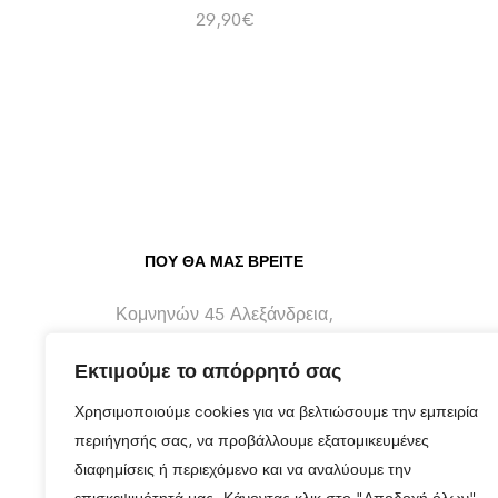
29,90
€
ΠΟΥ ΘΑ ΜΑΣ ΒΡΕΊΤΕ
Κομνηνών 45 Αλεξάνδρεια,
Ημαθίας - 59300
Εκτιμούμε το απόρρητό σας
info@maragos-artluxury.com
Χρησιμοποιούμε cookies για να βελτιώσουμε την εμπειρία
+30 2333401170
περιήγησής σας, να προβάλλουμε εξατομικευμένες
διαφημίσεις ή περιεχόμενο και να αναλύουμε την
+30 6930898907
επισκεψιμότητά μας. Κάνοντας κλικ στο "Αποδοχή όλων",