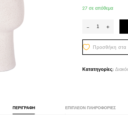
27 σε απόθεμα
-
+
ΕΠΙΤΡΑΠΕΖΙ
ΚΕΡΑΜΙΚΟ
Προσθήκη στα
ΔΙΑΚΟΣΜΗΤΙ
HUMANS
HM4631
Κατατηγορίες:
Διακό
ΥΠΟΛΕΥΚΟ
ΚΡΥΣΤΑΛΛΙΚ
Φ14x25Υεκ
quantity
ΠΕΡΙΓΡΑΦΉ
ΕΠΙΠΛΈΟΝ ΠΛΗΡΟΦΟΡΊΕΣ