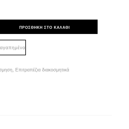
ΠΡΟΣΘΉΚΗ ΣΤΟ ΚΑΛΆΘΙ
Ο
 αγαπημένα
ΚΟ
σμηση
,
Επιτραπέζια διακοσμητικά
Ο