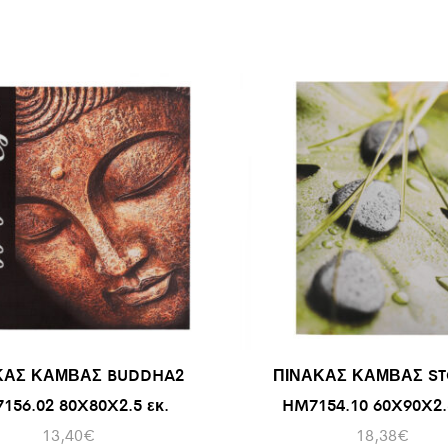
ΚΑΣ ΚΑΜΒΑΣ BUDDHA2
ΠΙΝΑΚΑΣ ΚΑΜΒΑΣ S
156.02 80X80X2.5 εκ.
HM7154.10 60X90X2.5
13,40
€
18,38
€