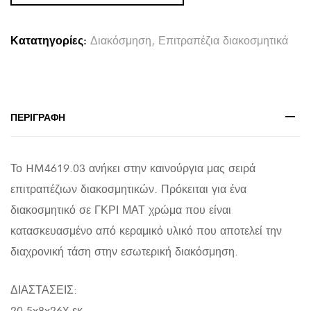
ARKEN
HM4619.03
Κατατηγορίες:
Διακόσμηση
,
Επιτραπέζια διακοσμητικά
ΓΚΡΙ
ΜΑΤ
20,5x8x26Υεκ
quantity
ΠΕΡΙΓΡΑΦΉ
Το HM4619.03 ανήκει στην καινούργια μας σειρά
επιτραπέζιων διακοσμητικών. Πρόκειται για ένα
διακοσμητικό σε ΓΚΡΙ ΜΑΤ χρώμα που είναι
κατασκευασμένο από κεραμικό υλικό που αποτελεί την
διαχρονική τάση στην εσωτερική διακόσμηση.
ΔΙΑΣΤΑΣΕΙΣ:
20,5x8x26Y εκ.