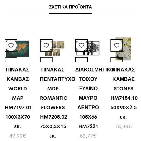
ΣΧΕΤΙΚΆ ΠΡΟΪΌΝΤΑ
ΠΙΝΑΚΑΣ
ΠΙΝΑΚΑΣ
ΔΙΑΚΟΣΜΗΤΙΚΟ
ΠΙΝΑΚΑΣ
ΚΑΜΒΑΣ
ΠΕΝΤΑΠΤΥΧΟ
ΤΟΙΧΟΥ
ΚΑΜΒΑΣ
WORLD
MDF
ΞΥΛΙΝΟ
STONES
MAP
ROMANTIC
ΜΑΥΡΟ
HM7154.10
HM7197.01
FLOWERS
ΔΕΝΤΡΟ
60X90X2.5
100X3X70
HM7205.02
105Χ66
εκ.
εκ.
75X0,3X15
HM7221
18,38
€
49,90
€
εκ.
53,77
€