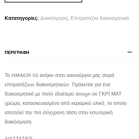
ARCON
HM4639.03
Κατατηγορίες:
Διακόσμηση
,
Επιτραπέζια διακοσμητικά
ΓΚΡΙ
ΜΑΤ
23x5,5x29Υ
εκ.
ΠΕΡΙΓΡΑΦΉ
quantity
Το HM4639.03 ανήκει στην καινούργια μας σειρά
επιτραπέζιων διακοσμητικών. Πρόκειται για ένα
διακοσμητικό με πολύ ιδιαίτερο design σε ΓΚΡΙ ΜΑΤ
χρώμα, κατασκευασμένο από κεραμικό υλικό, το οποίο
αποτελεί την πιο σύγχρονη τάση στην εσωτερική
διακόσμηση.
ΔΙΑΣΤΑΣΕΙΣ: