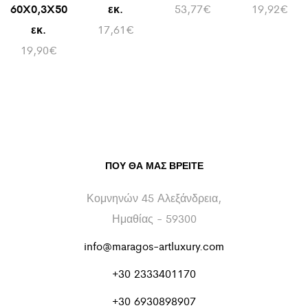
60X0,3X50
εκ.
53,77
€
19,92
€
εκ.
17,61
€
19,90
€
ΠΟΥ ΘΑ ΜΑΣ ΒΡΕΊΤΕ
Κομνηνών 45 Αλεξάνδρεια,
Ημαθίας - 59300
info@maragos-artluxury.com
+30 2333401170
+30 6930898907