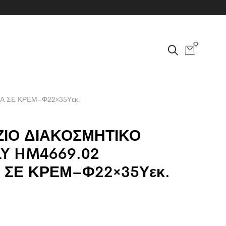
0
Α ΣΕ ΚΡΕΜ–Φ22×35Υεκ.
ΖΙΟ ΔΙΑΚΟΣΜΗΤΙΚΟ
LY HM4669.02
 ΣΕ ΚΡΕΜ–Φ22×35Υεκ.