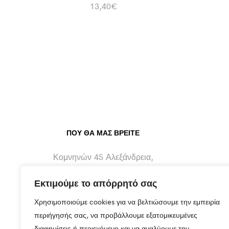
13,40
€
ΠΟΥ ΘΑ ΜΑΣ ΒΡΕΊΤΕ
Κομνηνών 45 Αλεξάνδρεια,
Ημαθίας - 59300
Εκτιμούμε το απόρρητό σας
info@maragos-artluxury.com
Χρησιμοποιούμε cookies για να βελτιώσουμε την εμπειρία
+30 2333401170
περιήγησής σας, να προβάλλουμε εξατομικευμένες
διαφημίσεις ή περιεχόμενο και να αναλύουμε την