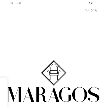
18,38
€
εκ.
17,61
€