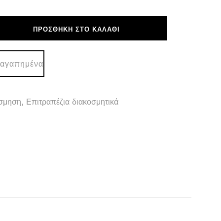
ΠΡΟΣΘΉΚΗ ΣΤΟ ΚΑΛΆΘΙ
Ο
ΚΟ
 αγαπημένα
σμηση
,
Επιτραπέζια διακοσμητικά