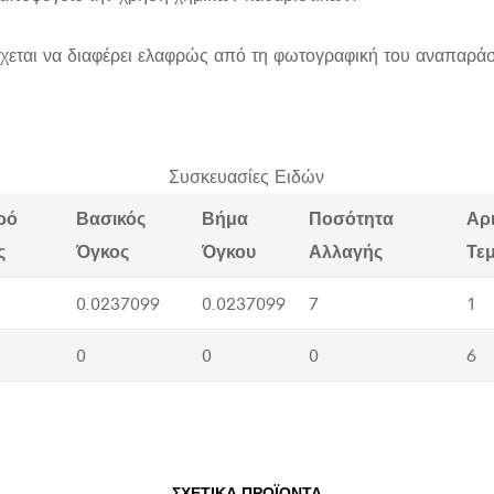
χεται να διαφέρει ελαφρώς από τη φωτογραφική του αναπαρά
Συσκευασίες Ειδών
ρό
Βασικός
Βήμα
Ποσότητα
Αρ
ς
Όγκος
Όγκου
Αλλαγής
Τε
0.0237099
0.0237099
7
1
0
0
0
6
ΣΧΕΤΙΚΆ ΠΡΟΪΌΝΤΑ