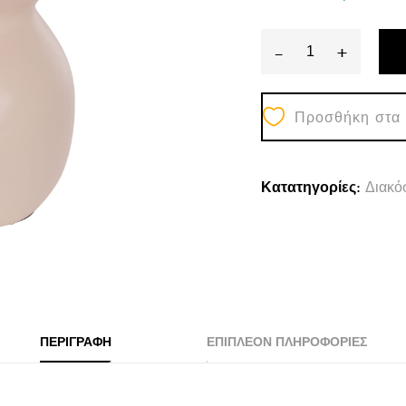
-
+
ΕΠΙΤΡΑΠΕΖΙ
ΔΙΑΚΟΣΜΗΤΙ
Προσθήκη στα
ΒΑΖΟ
NELLY
HM4669.02
Κατατηγορίες:
Διακό
ΤΕΡΑΚΟΤΑ
ΣΕ
ΚΡΕΜ-
-Φ22x35Υεκ.
quantity
ΠΕΡΙΓΡΑΦΉ
ΕΠΙΠΛΈΟΝ ΠΛΗΡΟΦΟΡΊΕΣ