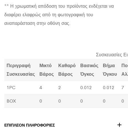
** Η χρωματική απόδοση του προϊόντος ενδέχεται να
διαφέρει ελαφρώς από τη φωτογραφική του
αναπαράσταση στην οθόνη σας.
Συσκευασίες Ε
Περιγραφή
Μικτό
Καθαρό
Βασικός
Βήμα
Πο
Συσκευασίας
Βάρος
Βάρος
Όγκος
Όγκου
Αλ
1PC
4
2
0.012
0.012
7
BOX
0
0
0
0
0
ΕΠΙΠΛΈΟΝ ΠΛΗΡΟΦΟΡΊΕΣ