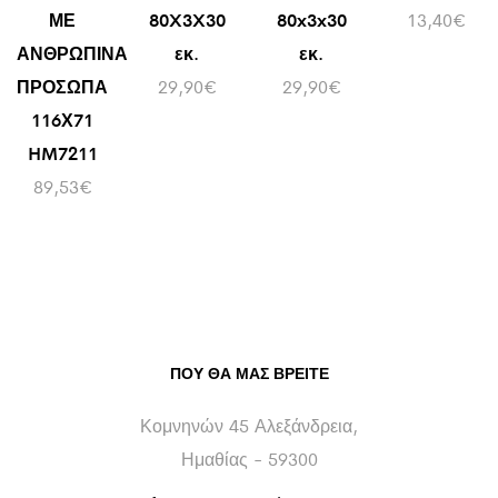
ΜΕ
80X3X30
80x3x30
13,40
€
ΑΝΘΡΩΠΙΝΑ
εκ.
εκ.
ΠΡΟΣΩΠΑ
29,90
€
29,90
€
116Χ71
HM7211
89,53
€
ΠΟΥ ΘΑ ΜΑΣ ΒΡΕΊΤΕ
Κομνηνών 45 Αλεξάνδρεια,
Ημαθίας - 59300