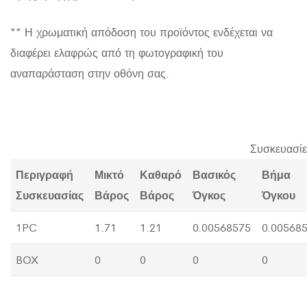
** Η χρωματική απόδοση του προϊόντος ενδέχεται να
διαφέρει ελαφρώς από τη φωτογραφική του
αναπαράσταση στην οθόνη σας.
Συσκευασίε
Περιγραφή
Μικτό
Καθαρό
Βασικός
Βήμα
Συσκευασίας
Βάρος
Βάρος
Όγκος
Όγκου
1PC
1.71
1.21
0.00568575
0.00568
BOX
0
0
0
0