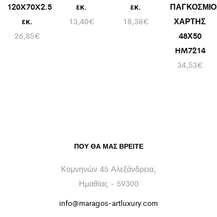
120X70X2.5
εκ.
εκ.
ΠΑΓΚΟΣΜΙΟ
εκ.
13,40
€
18,38
€
ΧΑΡΤΗΣ
26,85
€
48Χ50
HM7214
34,53
€
ΠΟΥ ΘΑ ΜΑΣ ΒΡΕΊΤΕ
Κομνηνών 45 Αλεξάνδρεια,
Ημαθίας - 59300
info@maragos-artluxury.com