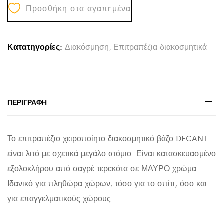
Προσθήκη στα αγαπημένα
ΒΑΖΟ
DECANT
HM4667.01S
Κατατηγορίες:
Διακόσμηση
,
Επιτραπέζια διακοσμητικά
ΤΕΡΑΚΟΤΑ
ΣΕ
ΜΑΥΡΟ-
-17.5x6.5x17Υεκ.
ΠΕΡΙΓΡΑΦΉ
quantity
Το επιτραπέζιο χειροποίητο διακοσμητικό βάζο DECANT
είναι λιτό με σχετικά μεγάλο στόμιο. Είναι κατασκευασμένο
εξολοκλήρου από σαγρέ τερακότα σε ΜΑΥΡΟ χρώμα.
Ιδανικό για πληθώρα χώρων, τόσο για το σπίτι, όσο και
για επαγγελματικούς χώρους.