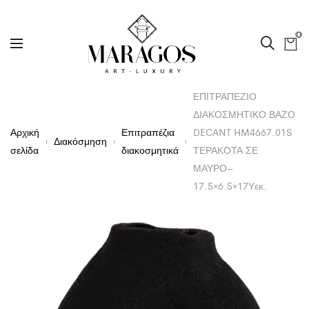
0
ΕΠΙΤΡΑΠΕΖΙΟ
ΔΙΑΚΟΣΜΗΤΙΚΟ ΒΑΖΟ
Αρχική
Επιτραπέζια
DECANT HM4667.01S
Διακόσμηση
σελίδα
διακοσμητικά
ΤΕΡΑΚΟΤΑ ΣΕ
ΜΑΥΡΟ–
17.5×6.5×17Υεκ.