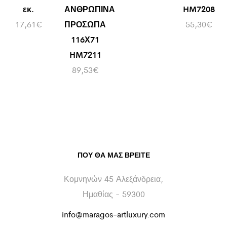
εκ.
ΑΝΘΡΩΠΙΝΑ
HM7208
17,61
€
ΠΡΟΣΩΠΑ
55,30
€
116Χ71
HM7211
89,53
€
ΠΟΥ ΘΑ ΜΑΣ ΒΡΕΊΤΕ
Κομνηνών 45 Αλεξάνδρεια,
Ημαθίας - 59300
info@maragos-artluxury.com