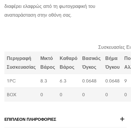
διαφέρει ελαφρώς από τη φωτογραφική του
αναπαράσταση στην οθόνη σας.
Συσκευασίες Ε
Περιγραφή
Μικτό
Καθαρό
Βασικός
Βήμα
Πο
Συσκευασίας
Βάρος
Βάρος
Όγκος
Όγκου
Αλ
1PC
8.3
6.3
0.0648
0.0648
9
BOX
0
0
0
0
0
ΕΠΙΠΛΈΟΝ ΠΛΗΡΟΦΟΡΊΕΣ