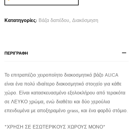
ALICA
HM4668.02L
Κατατηγορίες:
Βάζα δαπέδου
,
Διακόσμηση
ΛΕΥΚΗ
ΤΕΡΑΚΟΤΑ
&
GRASS-
ΠΕΡΙΓΡΑΦΉ
-64x22x38Υεκ
quantity
Το επιτραπέζιο χειροποίητο διακοσμητικό βάζο ALICA
είναι ένα πολύ ιδιαίτερο διακοσμητικό στοιχείο για κάθε
χώρο. Είναι κατασκευασμένο εξολοκλήρου από τερακότα
σε ΛΕΥΚΟ χρώμα, ενώ διαθέτει και δύο χερούλια
επενδυμένα με αποξηραμένο grass, και ένα φαρδύ στόμιο.
*ΧΡΗΣΗ ΣΕ ΕΣΩΤΕΡΙΚΟΥΣ ΧΩΡΟΥΣ ΜΟΝΟ*