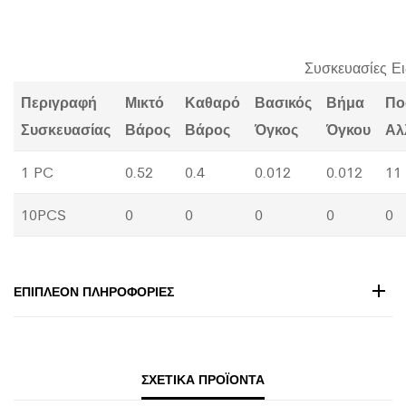
Συσκευασίες Ε
Περιγραφή
Μικτό
Καθαρό
Βασικός
Βήμα
Πο
Συσκευασίας
Βάρος
Βάρος
Όγκος
Όγκου
Αλ
1 PC
0.52
0.4
0.012
0.012
11
10PCS
0
0
0
0
0
ΕΠΙΠΛΈΟΝ ΠΛΗΡΟΦΟΡΊΕΣ
ΣΧΕΤΙΚΆ ΠΡΟΪΌΝΤΑ