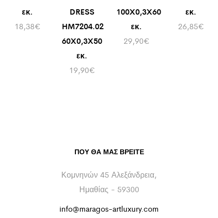
εκ.
DRESS
100X0,3X60
εκ.
18,38
€
HM7204.02
εκ.
26,85
€
60X0,3X50
29,90
€
εκ.
19,90
€
ΠΟΥ ΘΑ ΜΑΣ ΒΡΕΊΤΕ
Κομνηνών 45 Αλεξάνδρεια,
Ημαθίας - 59300
info@maragos-artluxury.com