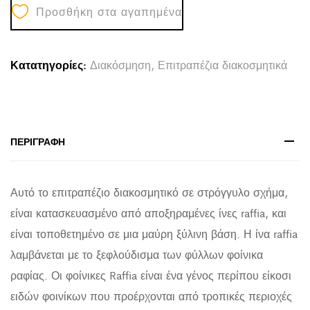
Προσθήκη στα αγαπημένα
HM4224
ΙΝΕΣ
RAFFIA
Κατατηγορίες:
Διακόσμηση
,
Επιτραπέζια διακοσμητικά
ΣΕ
ΦΥΣΙΚΟ-
ΜΑΥΡΗ
ΞΥΛΙΝΗ
ΠΕΡΙΓΡΑΦΉ
ΒΑΣΗ
18x9x43Υεκ.
Αυτό το επιτραπέζιο διακοσμητικό σε στρόγγυλο σχήμα,
quantity
είναι κατασκευασμένο από αποξηραμένες ίνες raffia, και
είναι τοποθετημένο σε μια μαύρη ξύλινη βάση. Η ίνα raffia
λαμβάνεται με το ξεφλούδισμα των φύλλων φοίνικα
ραφίας. Οι φοίνικες Raffia είναι ένα γένος περίπου είκοσι
ειδών φοινίκων που προέρχονται από τροπικές περιοχές