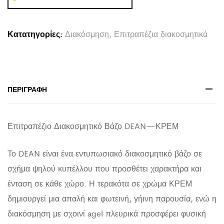
HM4679.02
ΚΡΕΜ
Κατατηγορίες:
Διακόσμηση
,
Επιτραπέζια διακοσμητικά
ΤΕΡΑΚΟΤΑ
&
ΣΧΟΙΝΙ
AGEL
ΠΕΡΙΓΡΑΦΉ
Φ18x35Υεκ
quantity
Επιτραπέζιο Διακοσμητικό Βάζο DEAN—ΚΡΕΜ
Το DEAN είναι ένα εντυπωσιακό διακοσμητικό βάζο σε
σχήμα ψηλού κυπέλλου που προσθέτει χαρακτήρα και
ένταση σε κάθε χώρο. Η τερακότα σε χρώμα ΚΡΕΜ
δημιουργεί μια απαλή και φωτεινή, γήινη παρουσία, ενώ η
διακόσμηση με σχοινί agel πλευρικά προσφέρει φυσική