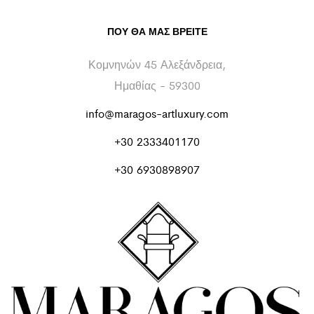
ΠΟΥ ΘΑ ΜΑΣ ΒΡΕΊΤΕ
Κομνηνών 45 Αλεξάνδρεια,
Ημαθίας - 59300
info@maragos-artluxury.com
+30 2333401170
+30 6930898907