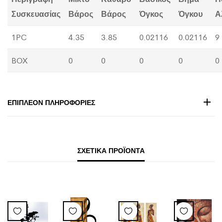
Συσκευασίας
Βάρος
Βάρος
Όγκος
Όγκου
Α
1PC
4.35
3.85
0.02116
0.02116
9
BOX
0
0
0
0
0
ΕΠΙΠΛΈΟΝ ΠΛΗΡΟΦΟΡΊΕΣ
ΣΧΕΤΙΚΆ ΠΡΟΪΌΝΤΑ