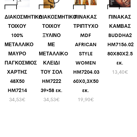
ΔΙΑΚΟΣΜΗΤΙΚΟ
ΔΙΑΚΟΣΜΗΤΙΚΟ
ΠΙΝΑΚΑΣ
ΠΙΝΑΚΑΣ
ΤΟΙΧΟΥ
ΤΟΙΧΟΥ
ΤΡΙΠΤΥΧΟ
ΚΑΜΒΑΣ
100%
ΞΥΛΙΝΟ
MDF
BUDDHA2
ΜΕΤΑΛΛΙΚΟ
ΜΕ
AFRICAN
HM7156.02
ΜΑΥΡΟ
ΜΕΤΑΛΛΙΚO
STYLE
80X80X2.5
ΠΑΓΚΟΣΜΙΟΣ
ΚΛΕΙΔΙ
WOMEN
εκ.
ΧΑΡΤΗΣ
ΤΟΥ ΣΟΛ
HM7204.03
13,40
€
48Χ50
HM7222
60X0,3X50
HM7214
39×58 εκ.
εκ.
34,53
€
34,53
€
19,90
€