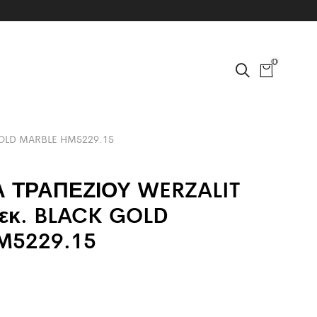
0
GOLD MARBLE HM5229.15
Α ΤΡΑΠΕΖΙΟΥ WERZALIT
εκ. BLACK GOLD
M5229.15