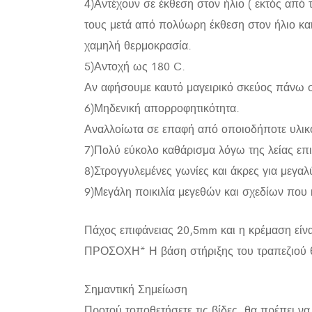
4)Αντέχουν σε έκθεση στον ήλιο ( εκτός από
τους μετά από πολύωρη έκθεση στον ήλιο κα
χαμηλή θερμοκρασία.
5)Αντοχή ως 180 C.
Αν αφήσουμε καυτό μαγειρικό σκεύος πάνω σ
6)Μηδενική απορροφητικότητα.
Αναλλοίωτα σε επαφή από οποιοδήποτε υλικό
7)Πολύ εύκολο καθάρισμα λόγω της λείας επι
8)Στρογγυλεμένες γωνίες και άκρες για μεγαλ
9)Μεγάλη ποικιλία μεγεθών και σχεδίων που
Πάχος επιφάνειας 20,5mm και η κρέμαση είν
ΠΡΟΣΟΧΗ* Η βάση στήριξης του τραπεζιού θα
Σημαντική Σημείωση
Προτού τοποθετήσετε τις βίδες, θα πρέπει να