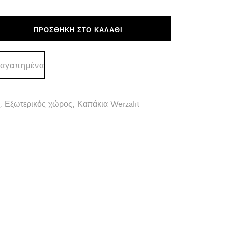
ΠΡΟΣΘΉΚΗ ΣΤΟ ΚΑΛΆΘΙ
 αγαπημένα
,
Εξωτερικός χώρος
,
Καπάκια Werzalit