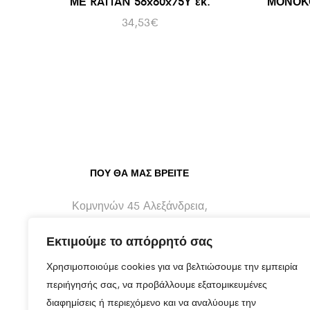
ΜΕ RATTAN 56x60x75Υ εκ.
ΜΟΝΟΚ
34,53
€
ΠΟΥ ΘΑ ΜΑΣ ΒΡΕΊΤΕ
Κομνηνών 45 Αλεξάνδρεια,
Ημαθίας - 59300
Εκτιμούμε το απόρρητό σας
info@maragos-artluxury.com
Χρησιμοποιούμε cookies για να βελτιώσουμε την εμπειρία
+30 2333401170
περιήγησής σας, να προβάλλουμε εξατομικευμένες
διαφημίσεις ή περιεχόμενο και να αναλύουμε την
+30 6930898907