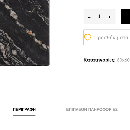
-
+
ΕΠΙΦΑΝΕΙΑ
ΤΡΑΠΕΖΙΟΥ
Προσθήκη στα
WERZALIT
60Χ60Χ3.5εκ.
BLACK
Κατατηγορίες:
60x60
GOLD
MARBLE
HM5229.15
quantity
ΠΕΡΙΓΡΑΦΉ
ΕΠΙΠΛΈΟΝ ΠΛΗΡΟΦΟΡΊΕΣ