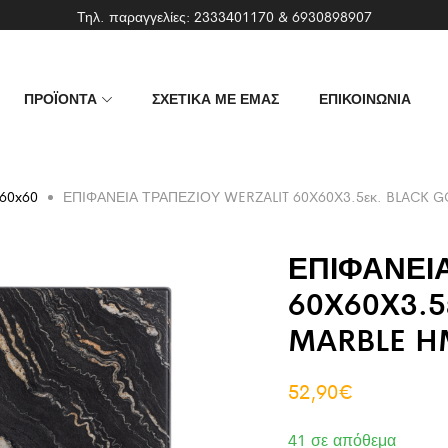
Τηλ. παραγγελίες:
2333401170
&
6930898907
ΠΡΟΪΟΝΤΑ
ΣΧΕΤΙΚΑ ΜΕ ΕΜΑΣ
ΕΠΙΚΟΙΝΩΝΙΑ
60x60
ΕΠΙΦΑΝΕΙΑ ΤΡΑΠΕΖΙΟΥ WERZALIT 60Χ60Χ3.5εκ. BLACK 
ΕΠΙΦΑΝΕΙ
60Χ60Χ3.5
MARBLE H
52,90
€
41 σε απόθεμα