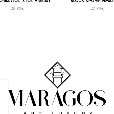
ΟΜΜΑΤΟΣ ΙΣΤΟΣ HM6001
BLOCK ΧΡΩΜΑ HM522
28,90
€
27,94
€