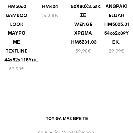
HM5060
HM404
80Χ80Χ3.5εκ.
ΑΝΘΡΑΚΙ
BAMBOO
56,08
€
ΣΕ
ELIJAH
LOOK
WENGE
HM5005.01
ΜΑΥΡΟ
ΧΡΩΜΑ
54x62x89Υ
ΜΕ
HM5231.03
ΕΚ.
TEXTLINE
59,90
€
29,99
€
44x52x115Υεκ.
69,90
€
ΠΟΥ ΘΑ ΜΑΣ ΒΡΕΊΤΕ
Κομνηνών 45 Αλεξάνδρεια,