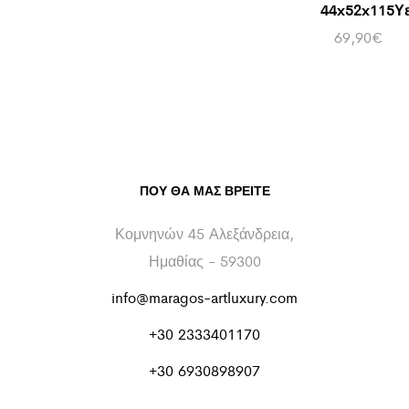
44x52x115Υε
69,90
€
ΠΟΥ ΘΑ ΜΑΣ ΒΡΕΊΤΕ
Κομνηνών 45 Αλεξάνδρεια,
Ημαθίας - 59300
info@maragos-artluxury.com
+30 2333401170
+30 6930898907