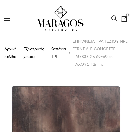
0
ΕΠΙΦΑΝΕΙΑ ΤΡΑΠΕΖΙΟΥ HPL
Αρχική
Εξωτερικός
Καπάκια
FERNDALE CONCRETE
σελίδα
χώρος
HPL
HM5838.25 69×69 εκ.
ΠΑΧΟΥΣ 12mm.