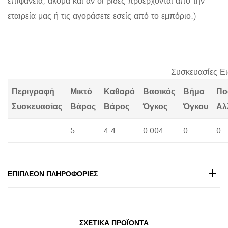
επιφάνεια, ακόμα και αν οι βίδες προέρχονται από την
εταιρεία μας ή τις αγοράσετε εσείς από το εμπόριο.)
Συσκευασίες Ε
Περιγραφή
Μικτό
Καθαρό
Βασικός
Βήμα
Πο
Συσκευασίας
Βάρος
Βάρος
Όγκος
Όγκου
Αλ
—
5
4.4
0.004
0
0
ΕΠΙΠΛΈΟΝ ΠΛΗΡΟΦΟΡΊΕΣ
ΣΧΕΤΙΚΆ ΠΡΟΪΌΝΤΑ