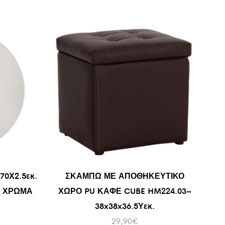
0Χ2.5εκ.
ΣΚΑΜΠΩ ΜΕ ΑΠΟΘΗΚΕΥΤΙΚΟ
Ο ΧΡΩΜΑ
ΧΩΡΟ PU ΚΑΦΕ CUBE HM224.03–
38x38x36.5Υεκ.
29,90
€