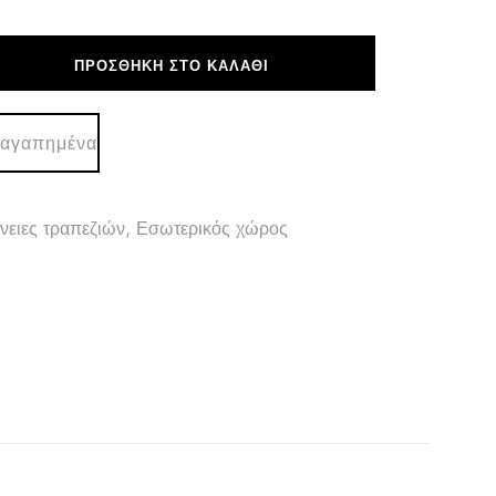
ΠΡΟΣΘΉΚΗ ΣΤΟ ΚΑΛΆΘΙ
 αγαπημένα
νειες τραπεζιών
,
Εσωτερικός χώρος