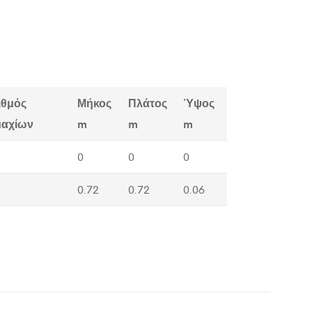
ιθμός
Μήκος
Πλάτος
Ύψος
μαχίων
m
m
m
0
0
0
0.72
0.72
0.06