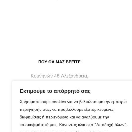
ΠΟΥ ΘΑ ΜΑΣ ΒΡΕΊΤΕ
Κομνηνών 45 Αλεξάνδρεια,
Ημαθίας - 59300
Εκτιμούμε το απόρρητό σας
info@maragos-artluxury.com
Χρησιμοποιούμε cookies για να βελτιώσουμε την εμπειρία
+30 2333401170
περιήγησής σας, να προβάλλουμε εξατομικευμένες
διαφημίσεις ή περιεχόμενο και να αναλύουμε την
+30 6930898907
επισκεψιμότητά μας. Κάνοντας κλικ στο "Αποδοχή όλων",