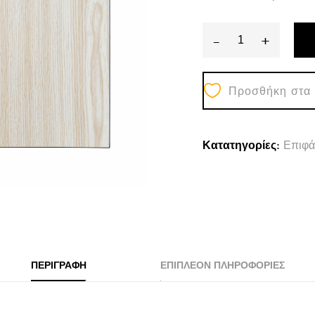
-
+
ΕΠΙΦΑΝΕΙΑ
ΤΡΑΠΕΖΙΟΥ
Προσθήκη στα
ΑΠΟ
MDF
70Χ70
Κατατηγορίες:
Επιφά
εκ.
HM8438.03
ΔΡΥΣ
ΜΑΥΡΟ
quantity
ΠΕΡΙΓΡΑΦΉ
ΕΠΙΠΛΈΟΝ ΠΛΗΡΟΦΟΡΊΕΣ