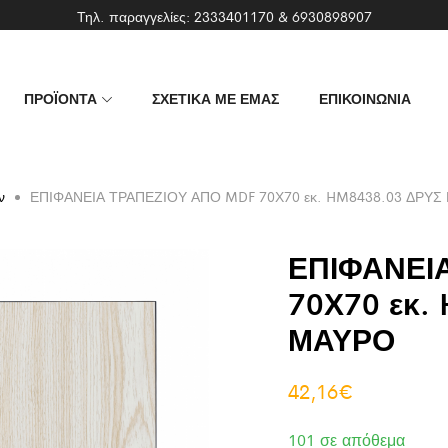
Τηλ. παραγγελίες:
2333401170
&
6930898907
ΠΡΟΪΟΝΤΑ
ΣΧΕΤΙΚΑ ΜΕ ΕΜΑΣ
ΕΠΙΚΟΙΝΩΝΙΑ
ν
ΕΠΙΦΑΝΕΙΑ ΤΡΑΠΕΖΙΟΥ ΑΠΟ MDF 70Χ70 εκ. HM8438.03 ΔΡΥΣ
ΕΠΙΦΑΝΕΙ
70Χ70 εκ.
ΜΑΥΡΟ
42,16
€
101 σε απόθεμα