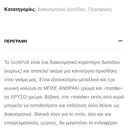
ΜΕΤΑΛΛΟ
Κατατηγορίες:
Διακοσμητικά Δαπέδου
,
Προσφορές
ΣΕ
ΜΠΛΕ
ΑΝΘΡΑΚΙ-
ΧΡΥΣΟ
ΠΕΡΙΓΡΑΦΉ
Φ20,5x76,5Υεκ.
quantity
Το GUNTUR είναι ένα διακοσμητικό κηροπήγιο δαπέδου
(κυρίως) και αποτελεί ακόμα μια καινούργια προσθήκη
στην γκάμα μας. Είναι εξολοκλήρου μεταλλικό και έχει
κωνική κολώνα σε ΜΠΛΕ ΑΝΘΡΑΚΙ χρώμα και «πιατάκι»
σε ΧΡΥΣΟ χρώμα. Βέβαια, στο «πιατάκι» εκτός από κεριά
μπορείτε να τοποθετήσετε και οτιδήποτε άλλο θέλετε ως
διακοσμητικό. Ιδανικό τόσο για το σπίτι, όσο και για
επαγγελματικούς χώρους, θα μαγνητίσει το ενδιαφέρον