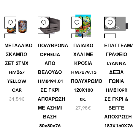
LOW
STOCK
ΜΕΤΑΛΛΙΚΟ
ΠΟΛΥΘΡΟΝΑ
ΠΑΙΔΙΚΟ
ΕΠΑΓΓΕΛΜΑ
ΣΚΑΜΠΩ
OPHELIA
ΧΑΛΙ ΜΕ
ΓΡΑΦΕΙΟ
ΣΕΤ 2ΤΜΧ
ΑΠΟ
ΚΡΟΣΙΑ
LYANNA
HM267
ΒΕΛΟΥΔΟ
HM7679.13
ΔΕΞΙΑ
YELLOW
HM8494.01
ΠΟΛΥΧΡΩΜΟ
ΓΩΝΙΑ
CAR
ΣΕ ΓΚΡΙ
120Χ180
HM2109R
34,54
€
ΑΠΟΧΡΩΣΗ
εκ.
ΣΕ ΓΚΡΙ &
ΜΕ ΑΣΗΜΙ
27,95
€
ΒΕΓΓΕ
ΒΑΣΗ
ΑΠΟΧΡΩΣΗ
80x80x76
183X160X76