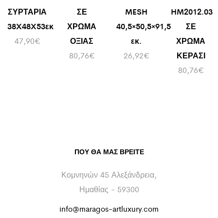
ΣΥΡΤΑΡΙΑ
ΣΕ
MESH
HM2012.03
38X48X53εκ
ΧΡΩΜΑ
40,5×50,5×91,5
ΣΕ
47,90
€
ΟΞΙΑΣ
εκ.
ΧΡΩΜΑ
80,76
€
26,92
€
ΚΕΡΑΣΙ
80,76
€
ΠΟΥ ΘΑ ΜΑΣ ΒΡΕΊΤΕ
Κομνηνών 45 Αλεξάνδρεια,
Ημαθίας - 59300
info@maragos-artluxury.com