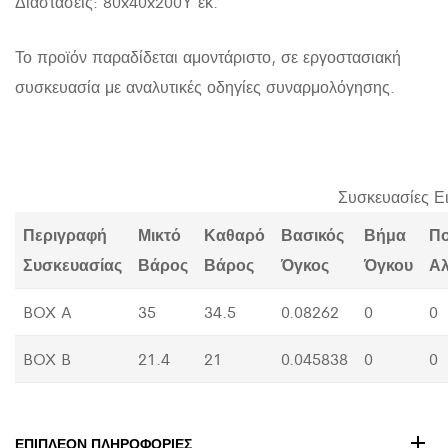
Διαστάσεις: 80x40x200Υ εκ.
Το προϊόν παραδίδεται αμοντάριστο, σε εργοστασιακή
συσκευασία με αναλυτικές οδηγίες συναρμολόγησης.
Συσκευασίες Ε
Περιγραφή
Μικτό
Καθαρό
Βασικός
Βήμα
Π
Συσκευασίας
Βάρος
Βάρος
Όγκος
Όγκου
Α
BOX A
35
34.5
0.08262
0
0
BOX B
21.4
21
0.045838
0
0
ΕΠΙΠΛΈΟΝ ΠΛΗΡΟΦΟΡΊΕΣ