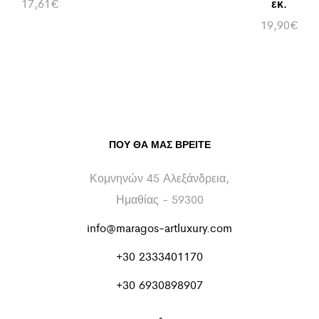
17,61
€
εκ.
19,90
€
ΠΟΥ ΘΑ ΜΑΣ ΒΡΕΊΤΕ
Κομνηνών 45 Αλεξάνδρεια,
Ημαθίας - 59300
info@maragos-artluxury.com
+30 2333401170
+30 6930898907