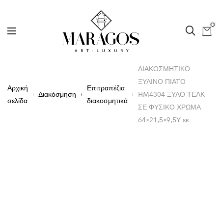
0
ΔΙΑΚΟΣΜΗΤΙΚΟ
ΞΥΛΙΝΟ ΠΙΑΤΟ
Αρχική
Επιτραπέζια
Διακόσμηση
HM4304 ΞΥΛΟ ΤΕΑΚ
σελίδα
διακοσμητικά
ΣΕ ΦΥΣΙΚΟ ΧΡΩΜΑ
64×21,5×9,5Υ εκ.