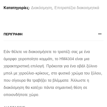
ΞΥΛΟ
Κατατηγορίες:
Διακόσμηση
,
Επιτραπέζια διακοσμητικά
ΤΕΑΚ
ΣΕ
ΦΥΣΙΚΟ
ΧΡΩΜΑ
ΠΕΡΙΓΡΑΦΉ
64x21,5x9,5Υ
εκ.
Εάν θέλετε να διακοσμήσετε το τραπέζι σας με ένα
quantity
όμορφο χειροποίητο κομμάτι, το ΗΜ4304 είναι μια
χαρακτηριστική επιλογή. Πρόκειται για ένα οβάλ ξύλινο
μπολ με χερούλια-κρίκους, στο φυσικό χρώμα του ξύλου,
που σίγουρα θα τραβήξει τα βλέμματα. Άλλωστε η
διακόσμηση θα κατέχει πάντα σημαντική θέση σε
οποιονδήποτε χώρο.