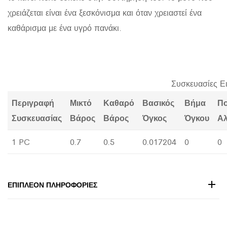
χρειάζεται είναι ένα ξεσκόνισμα και όταν χρειαστεί ένα
καθάρισμα με ένα υγρό πανάκι.
Συσκευασίες Ε
Περιγραφή
Μικτό
Καθαρό
Βασικός
Βήμα
Π
Συσκευασίας
Βάρος
Βάρος
Όγκος
Όγκου
Α
1 PC
0.7
0.5
0.017204
0
0
ΕΠΙΠΛΈΟΝ ΠΛΗΡΟΦΟΡΊΕΣ