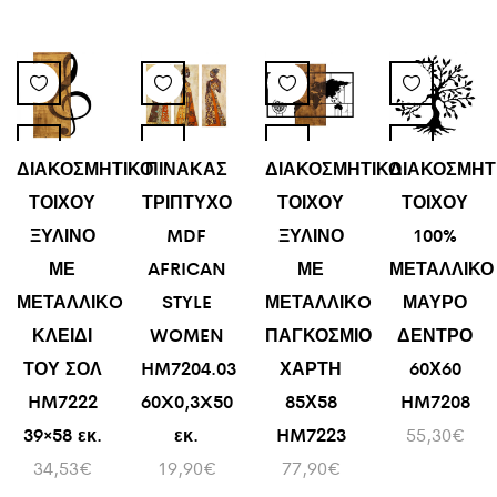
ΔΙΑΚΟΣΜΗΤΙΚΟ
ΠΙΝΑΚΑΣ
ΔΙΑΚΟΣΜΗΤΙΚΟ
ΔΙΑΚΟΣΜΗΤ
ΤΟΙΧΟΥ
ΤΡΙΠΤΥΧΟ
ΤΟΙΧΟΥ
ΤΟΙΧΟΥ
ΞΥΛΙΝΟ
MDF
ΞΥΛΙΝΟ
100%
ΜΕ
AFRICAN
ΜΕ
ΜΕΤΑΛΛΙΚΟ
ΜΕΤΑΛΛΙΚO
STYLE
ΜΕΤΑΛΛΙΚO
ΜΑΥΡΟ
ΚΛΕΙΔΙ
WOMEN
ΠΑΓΚΟΣΜΙΟ
ΔΕΝΤΡΟ
ΤΟΥ ΣΟΛ
HM7204.03
ΧΑΡΤΗ
60Χ60
HM7222
60X0,3X50
85Χ58
HM7208
39×58 εκ.
εκ.
HM7223
55,30
€
34,53
€
19,90
€
77,90
€