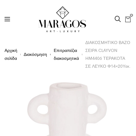
0
ΔΙΑΚΟΣΜΗΤΙΚΟ ΒΑΖΟ
Αρχική
Επιτραπέζια
ΣΕΙΡΑ CLAYVON
Διακόσμηση
σελίδα
διακοσμητικά
HM4406 ΤΕΡΑΚΟΤΑ
ΣΕ ΛΕΥΚΟ Φ14×20Υεκ.