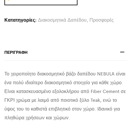
NEBULA
HM4661.03
Κατατηγορίες:
Διακοσμητικά Δαπέδου
,
Προσφορές
FIBER
CEMENT
ΓΚΡΙ-
-ΞΥΛΟ
ΠΕΡΙΓΡΑΦΉ
ΤΕΑΚ
Φ60x115Υεκ.
Το χειροποίητο διακοσμητικό βάζο δαπέδου NEBULA είναι
quantity
ένα πολύ ιδιαίτερο διακοσμητικό στοιχείο για κάθε χώρο.
Είναι κατασκευασμένο εξολοκλήρου από Fiber Cement σε
ΓΚΡΙ χρώμα με λαιμό από ποιοτικό ξύλο Teak, ενώ το
ύψος του το καθιστά επιβλητικό στον χώρο. Ιδανικό για
πληθώρα χρήσεων και χώρων.