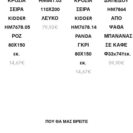
ΚΡΟΣΙΑ
HM641.03
ΚΡΟΣΙΑ
ΔΑΠΕΔΟΥ
ΣΕΙΡΑ
110Χ200
ΣΕΙΡΑ
HM7864
KIDDER
ΛΕΥΚΟ
KIDDER
ΑΠΟ
HM7678.05
79,92
€
HM7678.14
ΨΑΘΑ
ΡΟΖ
PANDA
ΜΠΑΝΑΝΑΣ
80Χ150
ΓΚΡΙ
ΣΕ ΚΑΦΕ
εκ.
80Χ150
Φ33x74Yεκ.
14,67
€
εκ.
59,90
€
14,67
€
ΠΟΥ ΘΑ ΜΑΣ ΒΡΕΊΤΕ