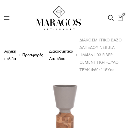
0
ΔΙΑΚΟΣΜΗΤΙΚΟ ΒΑΖΟ
ΔΑΠΕΔΟΥ NEBULA
Αρχική
Διακοσμητικά
Προσφορές
HM4661.03 FIBER
σελίδα
Δαπέδου
CEMENT ΓΚΡΙ–ΞΥΛΟ
ΤΕΑΚ Φ60×115Υεκ.