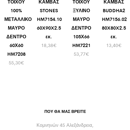
ΤΟΙΧΟΥ
ΚΑΜΒΑΣ
ΤΟΙΧΟΥ
ΚΑΜΒΑΣ
100%
STONES
ΞΥΛΙΝΟ
BUDDHA2
ΜΕΤΑΛΛΙΚΟ
HM7154.10
ΜΑΥΡΟ
HM7156.02
ΜΑΥΡΟ
60X90X2.5
ΔΕΝΤΡΟ
80X80X2.5
ΔΕΝΤΡΟ
εκ.
105Χ66
εκ.
60Χ60
18,38
€
HM7221
13,40
€
HM7208
53,77
€
55,30
€
ΠΟΥ ΘΑ ΜΑΣ ΒΡΕΊΤΕ
Κομνηνών 45 Αλεξάνδρεια,