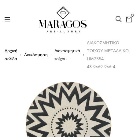
0
ΔΙΑΚΟΣΜΗΤΙΚΟ
Αρχική
Διακοσμητικά
ΤΟΙΧΟΥ ΜΕΤΑΛΛΙΚΟ
Διακόσμηση
σελίδα
τοίχου
HM7554
48.9×69.9×6.4