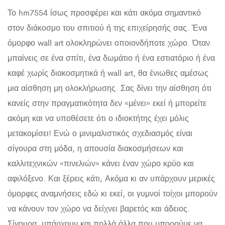
Το hm7554 ίσως προσφέρει και κάτι ακόμα σημαντικό
στον διάκοσμο του σπιτιού ή της επιχείρησής σας. Ένα
όμορφο wall art ολοκληρώνει οποιονδήποτε χώρο. Όταν
μπαίνεις σε ένα σπίτι, ένα δωμάτιο ή ένα εστιατόριο ή ένα
καφέ χωρίς διακοσμητικά ή wall art, θα ένιωθες αμέσως
μια αίσθηση μη ολοκλήρωσης. Σας δίνει την αίσθηση ότι
κανείς στην πραγματικότητα δεν «μένει» εκεί ή μπορείτε
ακόμη και να υποθέσετε ότι ο ιδιοκτήτης έχει μόλις
μετακομίσει! Ενώ ο μινιμαλιστικός σχεδιασμός είναι
σίγουρα στη μόδα, η απουσία διακοσμήσεων και
καλλιτεχνικών «πινελιών» κάνει έναν χώρο κρύο και
αφιλόξενο. Και ξέρεις κάτι; Ακόμα κι αν υπάρχουν μερικές
όμορφες αναμνήσεις εδώ κι εκεί, οι γυμνοί τοίχοι μπορούν
να κάνουν τον χώρο να δείχνει βαρετός και άδειος.
Σίγουρα, υπάρχουν και πολλά άλλα που μπορούμε να