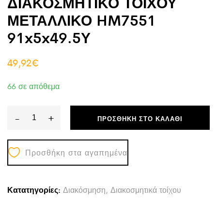
ΔΙΑΚΟΣΜΗΤΙΚΟ ΤΟΙΧΟΥ
ΜΕΤΑΛΛΙΚΟ HM7551
91x5x49.5Υ
49,92
€
66 σε απόθεμα
-
+
ΠΡΟΣΘΉΚΗ ΣΤΟ ΚΑΛΆΘΙ
ΔΙΑΚΟΣΜΗΤΙΚΟ
ΤΟΙΧΟΥ
Προσθήκη στα αγαπημένα
ΜΕΤΑΛΛΙΚΟ
HM7551
91x5x49.5Υ
Κατατηγορίες:
Διακόσμηση
,
Διακοσμητικά τοίχου
quantity