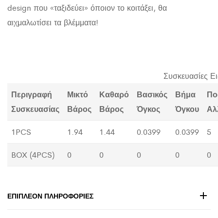
design που «ταξιδεύει» όποιον το κοιτάξει, θα
αιχμαλωτίσει τα βλέμματα!
Συσκευασίες Ε
Περιγραφή
Μικτό
Καθαρό
Βασικός
Βήμα
Πο
Συσκευασίας
Βάρος
Βάρος
Όγκος
Όγκου
Αλ
1PCS
1.94
1.44
0.0399
0.0399
5
BOX (4PCS)
0
0
0
0
0
ΕΠΙΠΛΈΟΝ ΠΛΗΡΟΦΟΡΊΕΣ