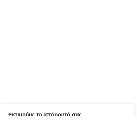
Εκτιμούμε το απόρρητό σας
Χρησιμοποιούμε cookies για να βελτιώσουμε την εμπειρία
περιήγησής σας, να προβάλλουμε εξατομικευμένες