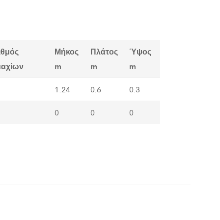
ιθμός
Μήκος
Πλάτος
Ύψος
μαχίων
m
m
m
1.24
0.6
0.3
0
0
0