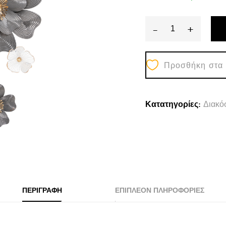
-
+
ΔΙΑΚΟΣΜΗΤΙ
ΤΟΙΧΟΥ
Προσθήκη στα
HM4214
ΜΕΤΑΛΛΟ
ΣΕ
Κατατηγορίες:
Διακό
ΛΕΥΚΟ-
ΓΚΡΙ-
ΧΡΥΣΟ
51x7,5x120εκ.
quantity
ΠΕΡΙΓΡΑΦΉ
ΕΠΙΠΛΈΟΝ ΠΛΗΡΟΦΟΡΊΕΣ