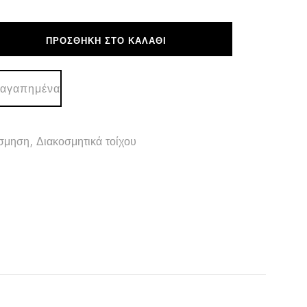
ΠΡΟΣΘΉΚΗ ΣΤΟ ΚΑΛΆΘΙ
ΚΟ
 αγαπημένα
σμηση
,
Διακοσμητικά τοίχου