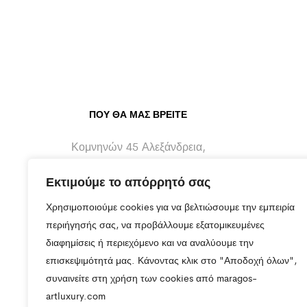
ΠΟΥ ΘΑ ΜΑΣ ΒΡΕΊΤΕ
Κομνηνών 45 Αλεξάνδρεια,
Ημαθίας - 59300
Εκτιμούμε το απόρρητό σας
info@maragos-artluxury.com
Χρησιμοποιούμε cookies για να βελτιώσουμε την εμπειρία
+30 2333401170
περιήγησής σας, να προβάλλουμε εξατομικευμένες
διαφημίσεις ή περιεχόμενο και να αναλύουμε την
+30 6930898907
επισκεψιμότητά μας. Κάνοντας κλικ στο "Αποδοχή όλων",
συναινείτε στη χρήση των cookies από maragos-
artluxury.com