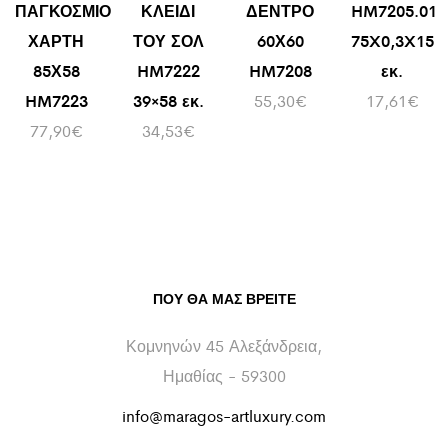
ΠΑΓΚΟΣΜΙΟ
ΚΛΕΙΔΙ
ΔΕΝΤΡΟ
HM7205.01
ΧΑΡΤΗ
ΤΟΥ ΣΟΛ
60Χ60
75X0,3X15
85Χ58
HM7222
HM7208
εκ.
HM7223
39×58 εκ.
55,30
€
17,61
€
77,90
€
34,53
€
ΠΟΥ ΘΑ ΜΑΣ ΒΡΕΊΤΕ
Κομνηνών 45 Αλεξάνδρεια,
Ημαθίας - 59300
info@maragos-artluxury.com