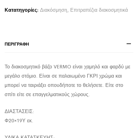
HM4392
Κατατηγορίες:
Διακόσμηση
,
Επιτραπέζια διακοσμητικά
ΤΕΡΑΚΟΤΑ
ΣΕ
ΓΚΡΙ
Φ20x19Υεκ.
ΠΕΡΙΓΡΑΦΉ
quantity
Το διακοσμητικό βάζο VERMO είναι χαμηλό και φαρδύ με
μεγάλο στόμιο. Είναι σε παλαιωμένο ΓΚΡΙ χρώμα και
μπορεί να ταιριάξει οπουδήποτε το θελήσετε. Είτε στο
σπίτι είτε σε επαγγελματικούς χώρους.
ΔΙΑΣΤΑΣΕΙΣ:
Φ20×19Υ εκ.
ΥΛΙΚΑ ΚΑΤΑΣΚΕΥΗΣ: