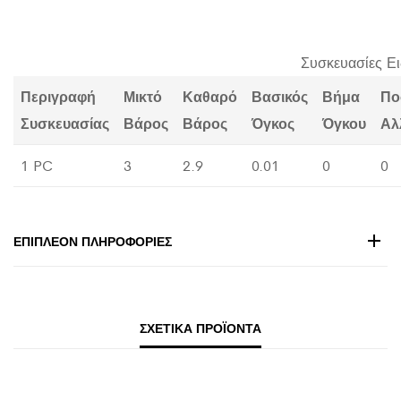
Συσκευασίες Ε
Περιγραφή
Μικτό
Καθαρό
Βασικός
Βήμα
Πο
Συσκευασίας
Βάρος
Βάρος
Όγκος
Όγκου
Αλ
1 PC
3
2.9
0.01
0
0
ΕΠΙΠΛΈΟΝ ΠΛΗΡΟΦΟΡΊΕΣ
ΣΧΕΤΙΚΆ ΠΡΟΪΌΝΤΑ