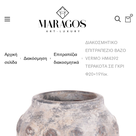
0
ΔΙΑΚΟΣΜΗΤΙΚΟ
ΕΠΙΤΡΑΠΕΖΙΟ ΒΑΖΟ
Αρχική
Επιτραπέζια
Διακόσμηση
VERMO HM4392
σελίδα
διακοσμητικά
ΤΕΡΑΚΟΤΑ ΣΕ ΓΚΡΙ
Φ20×19Υεκ.