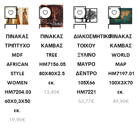
ΠΙΝΑΚΑΣ
ΠΙΝΑΚΑΣ
ΔΙΑΚΟΣΜΗΤΙΚΟ
ΠΙΝΑΚΑΣ
ΤΡΙΠΤΥΧΟ
ΚΑΜΒΑΣ
ΤΟΙΧΟΥ
ΚΑΜΒΑΣ
MDF
TREE
ΞΥΛΙΝΟ
WORLD
AFRICAN
HM7156.05
ΜΑΥΡΟ
MAP
STYLE
80X80X2.5
ΔΕΝΤΡΟ
HM7197.01
WOMEN
εκ.
105Χ66
100X3X70
HM7204.03
13,40
€
HM7221
εκ.
60X0,3X50
53,77
€
49,90
€
εκ.
19,90
€