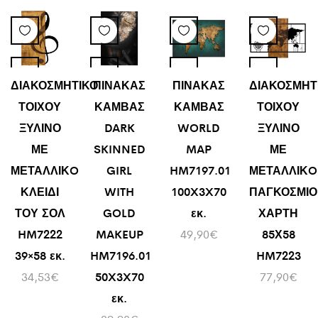
ΔΙΑΚΟΣΜΗΤΙΚΟ
ΠΙΝΑΚΑΣ
ΠΙΝΑΚΑΣ
ΔΙΑΚΟΣΜΗΤ
ΤΟΙΧΟΥ
ΚΑΜΒΑΣ
ΚΑΜΒΑΣ
ΤΟΙΧΟΥ
ΞΥΛΙΝΟ
DARK
WORLD
ΞΥΛΙΝΟ
ΜΕ
SKINNED
MAP
ΜΕ
ΜΕΤΑΛΛΙΚO
GIRL
HM7197.01
ΜΕΤΑΛΛΙΚO
ΚΛΕΙΔΙ
WITH
100X3X70
ΠΑΓΚΟΣΜΙΟ
ΤΟΥ ΣΟΛ
GOLD
εκ.
ΧΑΡΤΗ
HM7222
MAKEUP
49,90
€
85Χ58
39×58 εκ.
HM7196.01
HM7223
34,53
€
50X3X70
77,90
€
εκ.