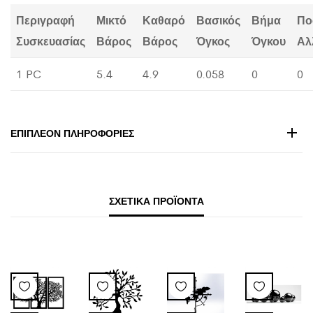
Περιγραφή
Μικτό
Καθαρό
Βασικός
Βήμα
Πο
Συσκευασίας
Βάρος
Βάρος
Όγκος
Όγκου
Αλ
1 PC
5.4
4.9
0.058
0
0
ΕΠΙΠΛΈΟΝ ΠΛΗΡΟΦΟΡΊΕΣ
ΣΧΕΤΙΚΆ ΠΡΟΪΌΝΤΑ