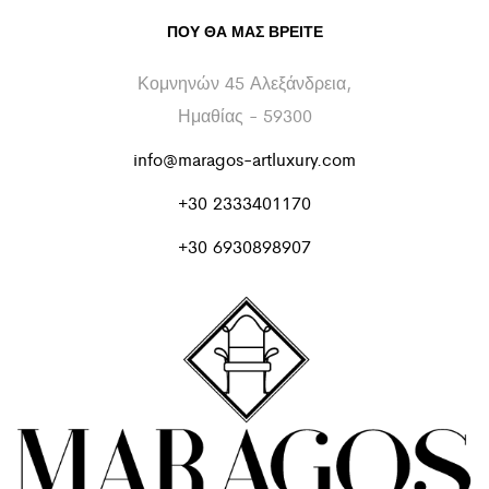
ΠΟΥ ΘΑ ΜΑΣ ΒΡΕΊΤΕ
Κομνηνών 45 Αλεξάνδρεια,
Ημαθίας - 59300
info@maragos-artluxury.com
+30 2333401170
+30 6930898907