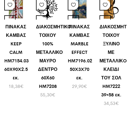
ΠΙΝΑΚΑΣ
ΔΙΑΚΟΣΜΗΤΙΚΟ
ΠΙΝΑΚΑΣ
ΔΙΑΚΟΣΜΗΤ
ΚΑΜΒΑΣ
ΤΟΙΧΟΥ
ΚΑΜΒΑΣ
ΤΟΙΧΟΥ
KEEP
100%
MARBLE
ΞΥΛΙΝΟ
CALM
ΜΕΤΑΛΛΙΚΟ
EFFECT
ΜΕ
HM7154.03
ΜΑΥΡΟ
HM7196.02
ΜΕΤΑΛΛΙΚO
60X90X2.5
ΔΕΝΤΡΟ
50X3X70
ΚΛΕΙΔΙ
εκ.
60Χ60
εκ.
ΤΟΥ ΣΟΛ
18,38
€
HM7208
29,90
€
HM7222
55,30
€
39×58 εκ.
34,53
€