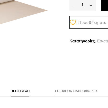
-
+
ΔΕΡΜΑΤΙΝΗ
ΣΕ
Προσθήκη στα
ΜΠΕΖ
ΧΡΩΜΑ
HM18332.03
Κατατηγορίες:
Εσωτε
147εκ.
ΠΛΑΤΟΣ
quantity
ΠΕΡΙΓΡΑΦΉ
ΕΠΙΠΛΈΟΝ ΠΛΗΡΟΦΟΡΊΕΣ