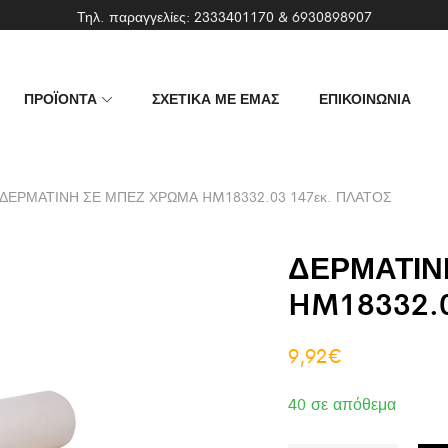
Τηλ. παραγγελίες:
2333401170
&
6930898907
ΠΡΟΪΟΝΤΑ
ΣΧΕΤΙΚΑ ΜΕ ΕΜΑΣ
ΕΠΙΚΟΙΝΩΝΙΑ
ΔΕΡΜΑΤΙΝΗ ΣΕ ΜΠΕΖ ΧΡΩΜΑ HM18332.03 147εκ. ΠΛΑΤΟΣ
ΔΕΡΜΑΤΙΝ
HM18332.0
9,92
€
40 σε απόθεμα