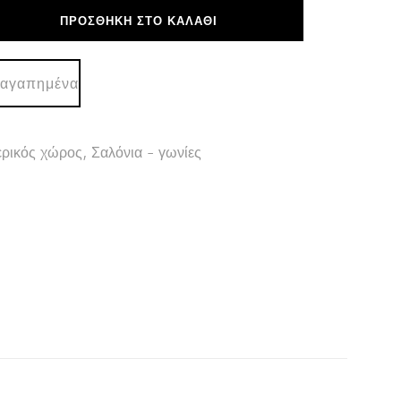
ΠΡΟΣΘΉΚΗ ΣΤΟ ΚΑΛΆΘΙ
 αγαπημένα
ρικός χώρος
,
Σαλόνια - γωνίες