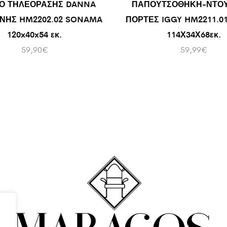
Ο ΤΗΛΕΟΡΑΣΗΣ DANNA
ΠΑΠΟΥΤΣΟΘΗΚΗ-ΝΤΟΥ
ΝΗΣ HM2202.02 SONAMA
ΠΟΡΤΕΣ IGGY HM2211.0
120x40x54 εκ.
114Χ34Χ68εκ.
59,90
€
59,99
€