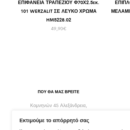
ΕΠΙΦΑΝΕΙΑ ΤΡΑΠΕΖΙΟΥ Φ70Χ2.5εκ.
ΕΠΙΠΛ
101 WERZALIT ΣΕ ΛΕΥΚΟ ΧΡΩΜΑ
ΜΕΛΑΜΙ
HM5228.02
49,90
€
ΠΟΥ ΘΑ ΜΑΣ ΒΡΕΊΤΕ
Κομνηνών 45 Αλεξάνδρεια,
Ημαθίας - 59300
Εκτιμούμε το απόρρητό σας
info@maragos-artluxury.com