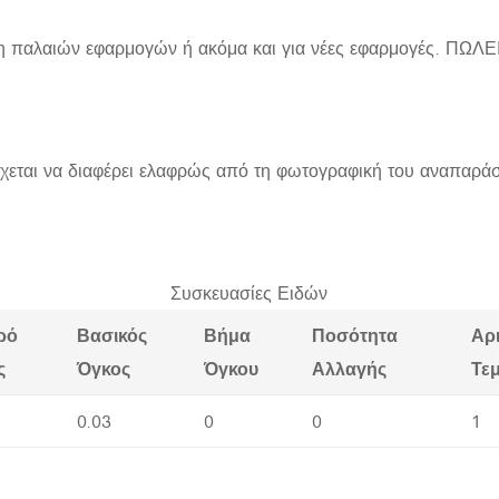
ση παλαιών εφαρμογών ή ακόμα και για νέες εφαρμογές. Π
χεται να διαφέρει ελαφρώς από τη φωτογραφική του αναπαρά
Συσκευασίες Ειδών
ρό
Βασικός
Βήμα
Ποσότητα
Αρ
ς
Όγκος
Όγκου
Αλλαγής
Τε
0.03
0
0
1